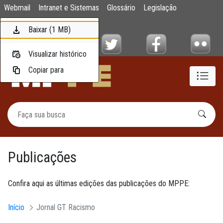
Publicações
Webmail
Intranet e Sistemas
Glossário
Legislação
Pular para o Conteúdo principal
Mapa do Site
Baixar (1 MB)
Baixar (2,3 MB)
Baixar (3,4 MB)
Baixar (1,5 MB)
Baixar (1,1 MB)
Baixar (4,1 MB)
Baixar (1 MB)
Visualizar histórico
Visualizar histórico
Visualizar histórico
Visualizar histórico
Visualizar histórico
Visualizar histórico
Visualizar histórico
Copiar para
Copiar para
Copiar para
Copiar para
Copiar para
Copiar para
Copiar para
Publicações
Confira aqui as últimas edições das publicações do MPPE:
Início
Jornal GT Racismo