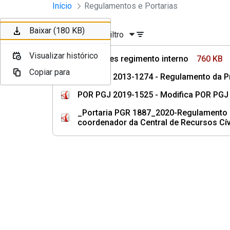
Instrumentos Jurídicos
Início
Regulamentos e Portarias
Pular para o Conteúdo principal
Baixar (760 KB)
Baixar (180 KB)
Ordenar
Filtro
Visualizar histórico
Visualizar histórico
Alterações regimento interno
760 KB
Copiar para
Copiar para
POR PGJ 2013-1274 - Regulamento da Pro
POR PGJ 2019-1525 - Modifica POR PGJ 
_Portaria PGR 1887_2020-Regulamento da 
coordenador da Central de Recursos Cív