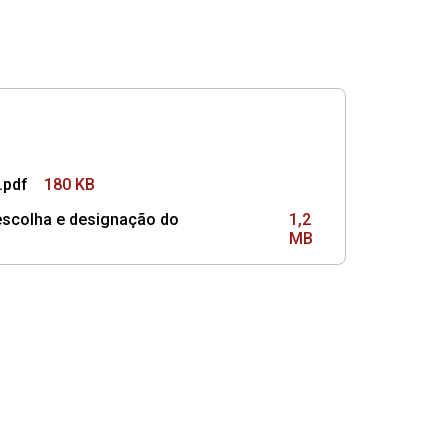
.pdf
180 KB
scolha e designação do
1,2
MB