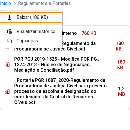
Instrumentos Jurídicos
Início
Regulamentos e Portarias
Pular para o Conteúdo principal
Baixar (760 KB)
Baixar (180 KB)
Ordenar
Filtro
Visualizar histórico
Visualizar histórico
Alterações regimento interno
760 KB
Copiar para
Copiar para
POR PGJ 2013-1274 - Regulamento da
180
Procuradoria de Justiça Cível.pdf
KB
POR PGJ 2019-1525 - Modifica POR PGJ
180
1274-2013 - Núcleo de Negociação,
KB
Mediação e Conciliação.pdf
_Portaria PGR 1887_2020-Regulamento da
Procuradoria de Justiça Cível para prever o
1,2
processo de escolha e designação do
MB
coordenador da Central de Recursos
Cíveis.pdf