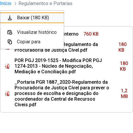
Instrumentos Jurídicos
Início
Regulamentos e Portarias
Pular para o Conteúdo principal
Baixar (760 KB)
Baixar (180 KB)
Ordenar
Filtro
Visualizar histórico
Visualizar histórico
Alterações regimento interno
760 KB
Copiar para
Copiar para
POR PGJ 2013-1274 - Regulamento da
180
Procuradoria de Justiça Cível.pdf
KB
POR PGJ 2019-1525 - Modifica POR PGJ
180
1274-2013 - Núcleo de Negociação,
KB
Mediação e Conciliação.pdf
_Portaria PGR 1887_2020-Regulamento da
Procuradoria de Justiça Cível para prever o
1,2
processo de escolha e designação do
MB
coordenador da Central de Recursos
Cíveis.pdf