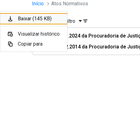
Instrumentos Jurídicos
Início
Atos Normativos
Pular para o Conteúdo principal
Baixar (145 KB)
Ordenar
Filtro
Visualizar histórico
Ato n° 01.2024 da Procuradoria de Justi
Copiar para
Ato nº 02.2014 da Procuradoria de Justi