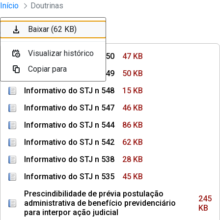
Instrumentos Jurídicos
Início
Doutrinas
Pular para o Conteúdo principal
Baixar (47 KB)
Baixar (50 KB)
Baixar (15 KB)
Baixar (46 KB)
Baixar (86 KB)
Baixar (62 KB)
Ordenar
Filtro
Visualizar histórico
Visualizar histórico
Visualizar histórico
Visualizar histórico
Visualizar histórico
Visualizar histórico
Informativo do STJ n 550
47 KB
Copiar para
Copiar para
Copiar para
Copiar para
Copiar para
Copiar para
Informativo do STJ n 549
50 KB
Informativo do STJ n 548
15 KB
Informativo do STJ n 547
46 KB
Informativo do STJ n 544
86 KB
Informativo do STJ n 542
62 KB
Informativo do STJ n 538
28 KB
Informativo do STJ n 535
45 KB
Prescindibilidade de prévia postulação
245
administrativa de benefício previdenciário
KB
para interpor ação judicial