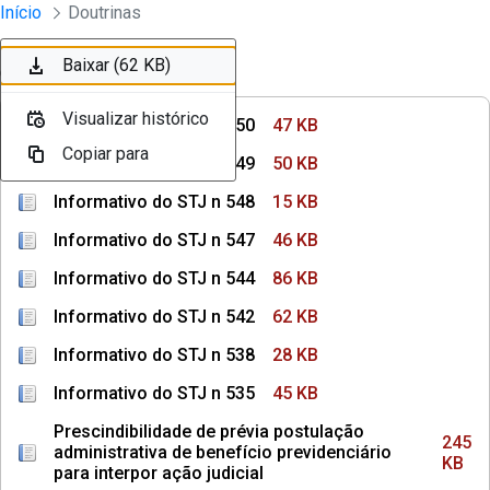
Instrumentos Jurídicos
Início
Doutrinas
Pular para o Conteúdo principal
Baixar (47 KB)
Baixar (50 KB)
Baixar (15 KB)
Baixar (46 KB)
Baixar (86 KB)
Baixar (62 KB)
Ordenar
Filtro
Visualizar histórico
Visualizar histórico
Visualizar histórico
Visualizar histórico
Visualizar histórico
Visualizar histórico
Informativo do STJ n 550
47 KB
Copiar para
Copiar para
Copiar para
Copiar para
Copiar para
Copiar para
Informativo do STJ n 549
50 KB
Informativo do STJ n 548
15 KB
Informativo do STJ n 547
46 KB
Informativo do STJ n 544
86 KB
Informativo do STJ n 542
62 KB
Informativo do STJ n 538
28 KB
Informativo do STJ n 535
45 KB
Prescindibilidade de prévia postulação
245
administrativa de benefício previdenciário
KB
para interpor ação judicial