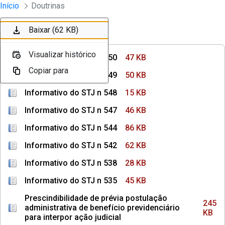
Instrumentos Jurídicos
Início
Doutrinas
Pular para o Conteúdo principal
Baixar (47 KB)
Baixar (50 KB)
Baixar (15 KB)
Baixar (46 KB)
Baixar (86 KB)
Baixar (62 KB)
Ordenar
Filtro
Visualizar histórico
Visualizar histórico
Visualizar histórico
Visualizar histórico
Visualizar histórico
Visualizar histórico
Informativo do STJ n 550
47 KB
Copiar para
Copiar para
Copiar para
Copiar para
Copiar para
Copiar para
Informativo do STJ n 549
50 KB
Informativo do STJ n 548
15 KB
Informativo do STJ n 547
46 KB
Informativo do STJ n 544
86 KB
Informativo do STJ n 542
62 KB
Informativo do STJ n 538
28 KB
Informativo do STJ n 535
45 KB
Prescindibilidade de prévia postulação
245
administrativa de benefício previdenciário
KB
para interpor ação judicial