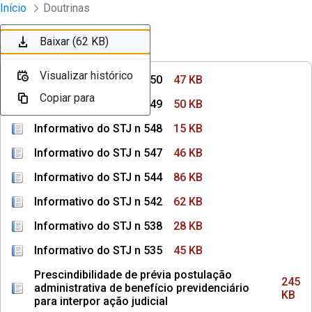
Instrumentos Jurídicos
Início
Doutrinas
Pular para o Conteúdo principal
Baixar (47 KB)
Baixar (50 KB)
Baixar (15 KB)
Baixar (46 KB)
Baixar (86 KB)
Baixar (62 KB)
Ordenar
Filtro
Visualizar histórico
Visualizar histórico
Visualizar histórico
Visualizar histórico
Visualizar histórico
Visualizar histórico
Informativo do STJ n 550
47 KB
Copiar para
Copiar para
Copiar para
Copiar para
Copiar para
Copiar para
Informativo do STJ n 549
50 KB
Informativo do STJ n 548
15 KB
Informativo do STJ n 547
46 KB
Informativo do STJ n 544
86 KB
Informativo do STJ n 542
62 KB
Informativo do STJ n 538
28 KB
Informativo do STJ n 535
45 KB
Prescindibilidade de prévia postulação
245
administrativa de benefício previdenciário
KB
para interpor ação judicial