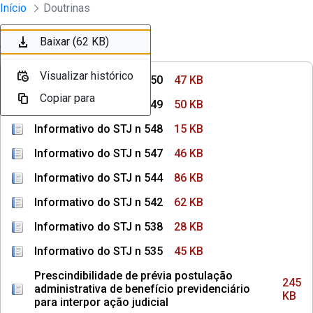
Instrumentos Jurídicos
Início
Doutrinas
Pular para o Conteúdo principal
Baixar (47 KB)
Baixar (50 KB)
Baixar (15 KB)
Baixar (46 KB)
Baixar (86 KB)
Baixar (62 KB)
Ordenar
Filtro
Visualizar histórico
Visualizar histórico
Visualizar histórico
Visualizar histórico
Visualizar histórico
Visualizar histórico
Informativo do STJ n 550
47 KB
Copiar para
Copiar para
Copiar para
Copiar para
Copiar para
Copiar para
Informativo do STJ n 549
50 KB
Informativo do STJ n 548
15 KB
Informativo do STJ n 547
46 KB
Informativo do STJ n 544
86 KB
Informativo do STJ n 542
62 KB
Informativo do STJ n 538
28 KB
Informativo do STJ n 535
45 KB
Prescindibilidade de prévia postulação
245
administrativa de benefício previdenciário
KB
para interpor ação judicial