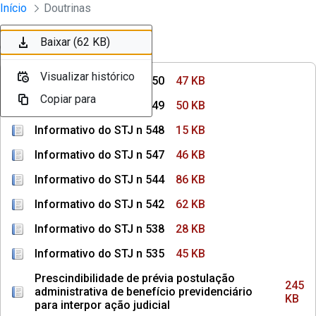
Instrumentos Jurídicos
Início
Doutrinas
Pular para o Conteúdo principal
Baixar (47 KB)
Baixar (50 KB)
Baixar (15 KB)
Baixar (46 KB)
Baixar (86 KB)
Baixar (62 KB)
Ordenar
Filtro
Visualizar histórico
Visualizar histórico
Visualizar histórico
Visualizar histórico
Visualizar histórico
Visualizar histórico
Informativo do STJ n 550
47 KB
Copiar para
Copiar para
Copiar para
Copiar para
Copiar para
Copiar para
Informativo do STJ n 549
50 KB
Informativo do STJ n 548
15 KB
Informativo do STJ n 547
46 KB
Informativo do STJ n 544
86 KB
Informativo do STJ n 542
62 KB
Informativo do STJ n 538
28 KB
Informativo do STJ n 535
45 KB
Prescindibilidade de prévia postulação
245
administrativa de benefício previdenciário
KB
para interpor ação judicial