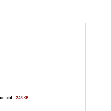
udicial
245 KB