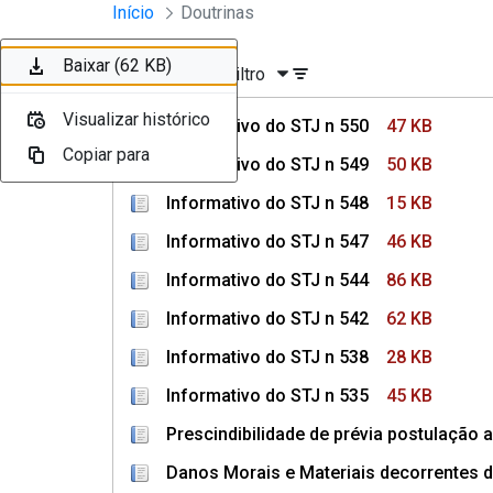
Instrumentos Jurídicos
Início
Doutrinas
Pular para o Conteúdo principal
Baixar (47 KB)
Baixar (50 KB)
Baixar (15 KB)
Baixar (46 KB)
Baixar (86 KB)
Baixar (62 KB)
Ordenar
Filtro
Visualizar histórico
Visualizar histórico
Visualizar histórico
Visualizar histórico
Visualizar histórico
Visualizar histórico
Informativo do STJ n 550
47 KB
Copiar para
Copiar para
Copiar para
Copiar para
Copiar para
Copiar para
Informativo do STJ n 549
50 KB
Informativo do STJ n 548
15 KB
Informativo do STJ n 547
46 KB
Informativo do STJ n 544
86 KB
Informativo do STJ n 542
62 KB
Informativo do STJ n 538
28 KB
Informativo do STJ n 535
45 KB
Prescindibilidade de prévia postulação a
Danos Morais e Materiais decorrentes d