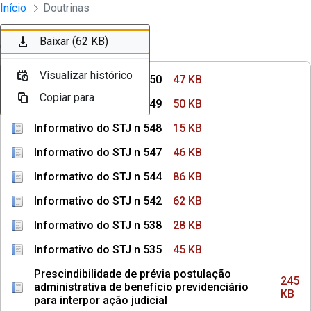
Instrumentos Jurídicos
Início
Doutrinas
Pular para o Conteúdo principal
Baixar (47 KB)
Baixar (50 KB)
Baixar (15 KB)
Baixar (46 KB)
Baixar (86 KB)
Baixar (62 KB)
Ordenar
Filtro
Visualizar histórico
Visualizar histórico
Visualizar histórico
Visualizar histórico
Visualizar histórico
Visualizar histórico
Informativo do STJ n 550
47 KB
Copiar para
Copiar para
Copiar para
Copiar para
Copiar para
Copiar para
Informativo do STJ n 549
50 KB
Informativo do STJ n 548
15 KB
Informativo do STJ n 547
46 KB
Informativo do STJ n 544
86 KB
Informativo do STJ n 542
62 KB
Informativo do STJ n 538
28 KB
Informativo do STJ n 535
45 KB
Prescindibilidade de prévia postulação
245
administrativa de benefício previdenciário
KB
para interpor ação judicial