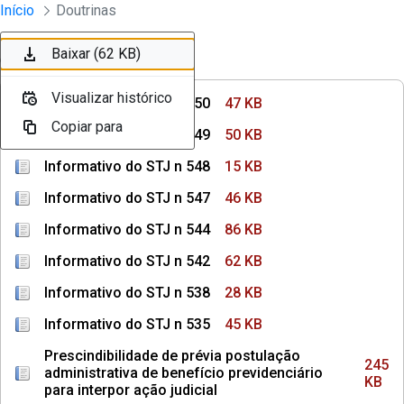
Instrumentos Jurídicos
Início
Doutrinas
Pular para o Conteúdo principal
Baixar (47 KB)
Baixar (50 KB)
Baixar (15 KB)
Baixar (46 KB)
Baixar (86 KB)
Baixar (62 KB)
Ordenar
Filtro
Visualizar histórico
Visualizar histórico
Visualizar histórico
Visualizar histórico
Visualizar histórico
Visualizar histórico
Informativo do STJ n 550
47 KB
Copiar para
Copiar para
Copiar para
Copiar para
Copiar para
Copiar para
Informativo do STJ n 549
50 KB
Informativo do STJ n 548
15 KB
Informativo do STJ n 547
46 KB
Informativo do STJ n 544
86 KB
Informativo do STJ n 542
62 KB
Informativo do STJ n 538
28 KB
Informativo do STJ n 535
45 KB
Prescindibilidade de prévia postulação
245
administrativa de benefício previdenciário
KB
para interpor ação judicial