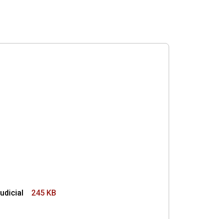
udicial
245 KB