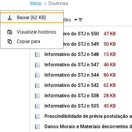
Instrumentos Jurídicos
Início
Doutrinas
Pular para o Conteúdo principal
Baixar (47 KB)
Baixar (50 KB)
Baixar (15 KB)
Baixar (46 KB)
Baixar (86 KB)
Baixar (62 KB)
Ordenar
Filtro
Visualizar histórico
Visualizar histórico
Visualizar histórico
Visualizar histórico
Visualizar histórico
Visualizar histórico
Informativo do STJ n 550
47 KB
Copiar para
Copiar para
Copiar para
Copiar para
Copiar para
Copiar para
Informativo do STJ n 549
50 KB
Informativo do STJ n 548
15 KB
Informativo do STJ n 547
46 KB
Informativo do STJ n 544
86 KB
Informativo do STJ n 542
62 KB
Informativo do STJ n 538
28 KB
Informativo do STJ n 535
45 KB
Prescindibilidade de prévia postulação a
Danos Morais e Materiais decorrentes d