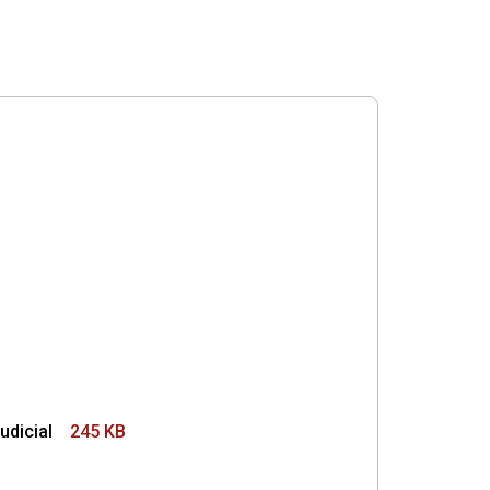
udicial
245 KB