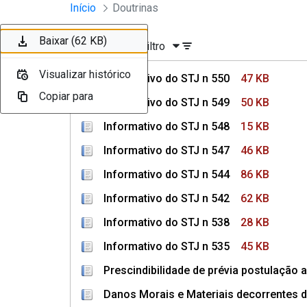
Instrumentos Jurídicos
Início
Doutrinas
Pular para o Conteúdo principal
Baixar (47 KB)
Baixar (50 KB)
Baixar (15 KB)
Baixar (46 KB)
Baixar (86 KB)
Baixar (62 KB)
Ordenar
Filtro
Visualizar histórico
Visualizar histórico
Visualizar histórico
Visualizar histórico
Visualizar histórico
Visualizar histórico
Informativo do STJ n 550
47 KB
Copiar para
Copiar para
Copiar para
Copiar para
Copiar para
Copiar para
Informativo do STJ n 549
50 KB
Informativo do STJ n 548
15 KB
Informativo do STJ n 547
46 KB
Informativo do STJ n 544
86 KB
Informativo do STJ n 542
62 KB
Informativo do STJ n 538
28 KB
Informativo do STJ n 535
45 KB
Prescindibilidade de prévia postulação a
Danos Morais e Materiais decorrentes d