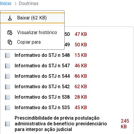
Instrumentos Jurídicos
Início
Doutrinas
Pular para o Conteúdo principal
Baixar (47 KB)
Baixar (50 KB)
Baixar (15 KB)
Baixar (46 KB)
Baixar (86 KB)
Baixar (62 KB)
Ordenar
Filtro
Visualizar histórico
Visualizar histórico
Visualizar histórico
Visualizar histórico
Visualizar histórico
Visualizar histórico
Informativo do STJ n 550
47 KB
Copiar para
Copiar para
Copiar para
Copiar para
Copiar para
Copiar para
Informativo do STJ n 549
50 KB
Informativo do STJ n 548
15 KB
Informativo do STJ n 547
46 KB
Informativo do STJ n 544
86 KB
Informativo do STJ n 542
62 KB
Informativo do STJ n 538
28 KB
Informativo do STJ n 535
45 KB
Prescindibilidade de prévia postulação
245
administrativa de benefício previdenciário
KB
para interpor ação judicial