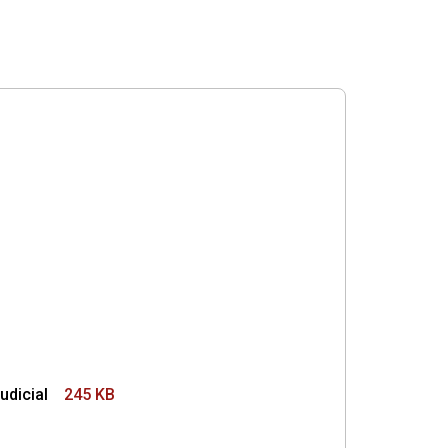
udicial
245 KB