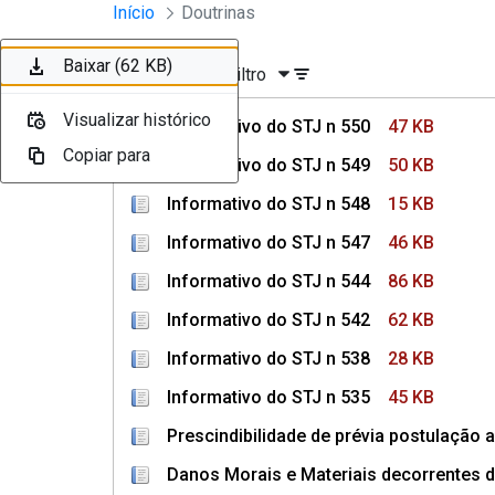
Instrumentos Jurídicos
Início
Doutrinas
Pular para o Conteúdo principal
Baixar (47 KB)
Baixar (50 KB)
Baixar (15 KB)
Baixar (46 KB)
Baixar (86 KB)
Baixar (62 KB)
Ordenar
Filtro
Visualizar histórico
Visualizar histórico
Visualizar histórico
Visualizar histórico
Visualizar histórico
Visualizar histórico
Informativo do STJ n 550
47 KB
Copiar para
Copiar para
Copiar para
Copiar para
Copiar para
Copiar para
Informativo do STJ n 549
50 KB
Informativo do STJ n 548
15 KB
Informativo do STJ n 547
46 KB
Informativo do STJ n 544
86 KB
Informativo do STJ n 542
62 KB
Informativo do STJ n 538
28 KB
Informativo do STJ n 535
45 KB
Prescindibilidade de prévia postulação a
Danos Morais e Materiais decorrentes d