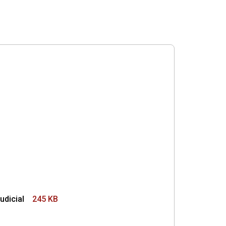
udicial
245 KB