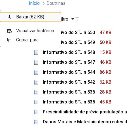
Instrumentos Jurídicos
Início
Doutrinas
Pular para o Conteúdo principal
Baixar (47 KB)
Baixar (50 KB)
Baixar (15 KB)
Baixar (46 KB)
Baixar (86 KB)
Baixar (62 KB)
Ordenar
Filtro
Visualizar histórico
Visualizar histórico
Visualizar histórico
Visualizar histórico
Visualizar histórico
Visualizar histórico
Informativo do STJ n 550
47 KB
Copiar para
Copiar para
Copiar para
Copiar para
Copiar para
Copiar para
Informativo do STJ n 549
50 KB
Informativo do STJ n 548
15 KB
Informativo do STJ n 547
46 KB
Informativo do STJ n 544
86 KB
Informativo do STJ n 542
62 KB
Informativo do STJ n 538
28 KB
Informativo do STJ n 535
45 KB
Prescindibilidade de prévia postulação a
Danos Morais e Materiais decorrentes d