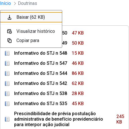
Instrumentos Jurídicos
Início
Doutrinas
Pular para o Conteúdo principal
Baixar (47 KB)
Baixar (50 KB)
Baixar (15 KB)
Baixar (46 KB)
Baixar (86 KB)
Baixar (62 KB)
Ordenar
Filtro
Visualizar histórico
Visualizar histórico
Visualizar histórico
Visualizar histórico
Visualizar histórico
Visualizar histórico
Informativo do STJ n 550
47 KB
Copiar para
Copiar para
Copiar para
Copiar para
Copiar para
Copiar para
Informativo do STJ n 549
50 KB
Informativo do STJ n 548
15 KB
Informativo do STJ n 547
46 KB
Informativo do STJ n 544
86 KB
Informativo do STJ n 542
62 KB
Informativo do STJ n 538
28 KB
Informativo do STJ n 535
45 KB
Prescindibilidade de prévia postulação
245
administrativa de benefício previdenciário
KB
para interpor ação judicial