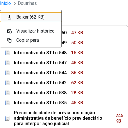
Instrumentos Jurídicos
Início
Doutrinas
Pular para o Conteúdo principal
Baixar (47 KB)
Baixar (50 KB)
Baixar (15 KB)
Baixar (46 KB)
Baixar (86 KB)
Baixar (62 KB)
Ordenar
Filtro
Visualizar histórico
Visualizar histórico
Visualizar histórico
Visualizar histórico
Visualizar histórico
Visualizar histórico
Informativo do STJ n 550
47 KB
Copiar para
Copiar para
Copiar para
Copiar para
Copiar para
Copiar para
Informativo do STJ n 549
50 KB
Informativo do STJ n 548
15 KB
Informativo do STJ n 547
46 KB
Informativo do STJ n 544
86 KB
Informativo do STJ n 542
62 KB
Informativo do STJ n 538
28 KB
Informativo do STJ n 535
45 KB
Prescindibilidade de prévia postulação
245
administrativa de benefício previdenciário
KB
para interpor ação judicial