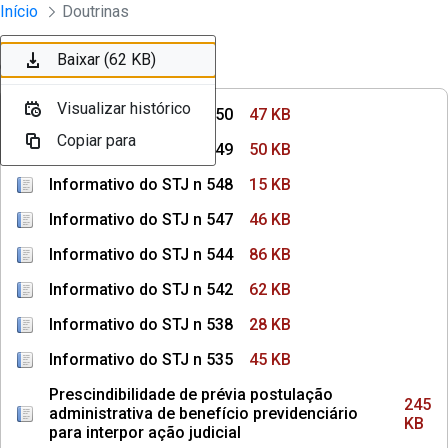
Instrumentos Jurídicos
Início
Doutrinas
Pular para o Conteúdo principal
Baixar (47 KB)
Baixar (50 KB)
Baixar (15 KB)
Baixar (46 KB)
Baixar (86 KB)
Baixar (62 KB)
Ordenar
Filtro
Visualizar histórico
Visualizar histórico
Visualizar histórico
Visualizar histórico
Visualizar histórico
Visualizar histórico
Informativo do STJ n 550
47 KB
Copiar para
Copiar para
Copiar para
Copiar para
Copiar para
Copiar para
Informativo do STJ n 549
50 KB
Informativo do STJ n 548
15 KB
Informativo do STJ n 547
46 KB
Informativo do STJ n 544
86 KB
Informativo do STJ n 542
62 KB
Informativo do STJ n 538
28 KB
Informativo do STJ n 535
45 KB
Prescindibilidade de prévia postulação
245
administrativa de benefício previdenciário
KB
para interpor ação judicial