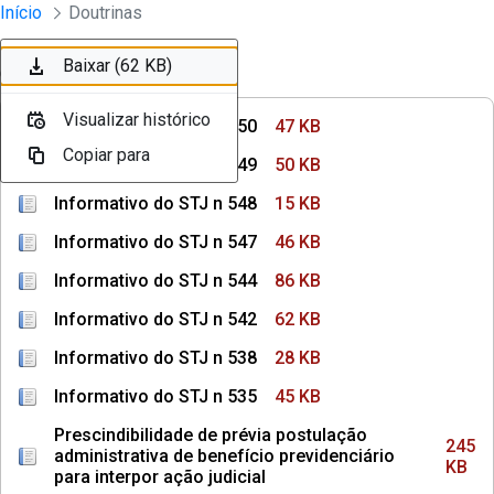
Instrumentos Jurídicos
Início
Doutrinas
Pular para o Conteúdo principal
Baixar (47 KB)
Baixar (50 KB)
Baixar (15 KB)
Baixar (46 KB)
Baixar (86 KB)
Baixar (62 KB)
Ordenar
Filtro
Visualizar histórico
Visualizar histórico
Visualizar histórico
Visualizar histórico
Visualizar histórico
Visualizar histórico
Informativo do STJ n 550
47 KB
Copiar para
Copiar para
Copiar para
Copiar para
Copiar para
Copiar para
Informativo do STJ n 549
50 KB
Informativo do STJ n 548
15 KB
Informativo do STJ n 547
46 KB
Informativo do STJ n 544
86 KB
Informativo do STJ n 542
62 KB
Informativo do STJ n 538
28 KB
Informativo do STJ n 535
45 KB
Prescindibilidade de prévia postulação
245
administrativa de benefício previdenciário
KB
para interpor ação judicial