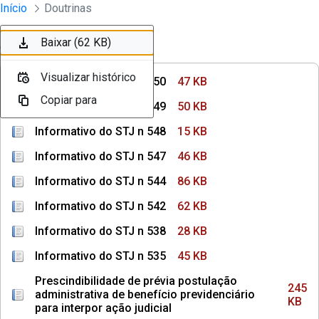
Instrumentos Jurídicos
Início
Doutrinas
Pular para o Conteúdo principal
Baixar (47 KB)
Baixar (50 KB)
Baixar (15 KB)
Baixar (46 KB)
Baixar (86 KB)
Baixar (62 KB)
Ordenar
Filtro
Visualizar histórico
Visualizar histórico
Visualizar histórico
Visualizar histórico
Visualizar histórico
Visualizar histórico
Informativo do STJ n 550
47 KB
Copiar para
Copiar para
Copiar para
Copiar para
Copiar para
Copiar para
Informativo do STJ n 549
50 KB
Informativo do STJ n 548
15 KB
Informativo do STJ n 547
46 KB
Informativo do STJ n 544
86 KB
Informativo do STJ n 542
62 KB
Informativo do STJ n 538
28 KB
Informativo do STJ n 535
45 KB
Prescindibilidade de prévia postulação
245
administrativa de benefício previdenciário
KB
para interpor ação judicial