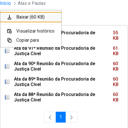
Instrumentos Jurídicos
Início
Atas e Pautas
Pular para o Conteúdo principal
Baixar (55 KB)
Baixar (61 KB)
Baixar (60 KB)
Ordenar
Filtro
Visualizar histórico
Visualizar histórico
Visualizar histórico
Ata da 92ª Reunião da Procuradoria de
55
Justiça Cível
KB
Copiar para
Copiar para
Copiar para
Ata da 91ª Reunião da Procuradoria de
61
Justiça Cível
KB
Ata da 90ª Reunião da Procuradoria de
60
Justiça Cível
KB
Ata da 89ª Reunião da Procuradoria de
60
Justiça Cível
KB
Ata da 88ª Reunião da Procuradoria de
60
Justiça Cível
KB
1
Página