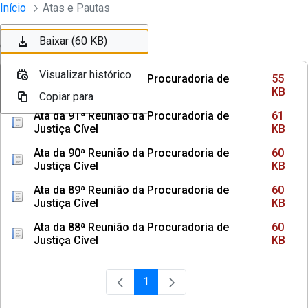
Instrumentos Jurídicos
Início
Atas e Pautas
Pular para o Conteúdo principal
Baixar (55 KB)
Baixar (61 KB)
Baixar (60 KB)
Ordenar
Filtro
Visualizar histórico
Visualizar histórico
Visualizar histórico
Ata da 92ª Reunião da Procuradoria de
55
Justiça Cível
KB
Copiar para
Copiar para
Copiar para
Ata da 91ª Reunião da Procuradoria de
61
Justiça Cível
KB
Ata da 90ª Reunião da Procuradoria de
60
Justiça Cível
KB
Ata da 89ª Reunião da Procuradoria de
60
Justiça Cível
KB
Ata da 88ª Reunião da Procuradoria de
60
Justiça Cível
KB
1
Página