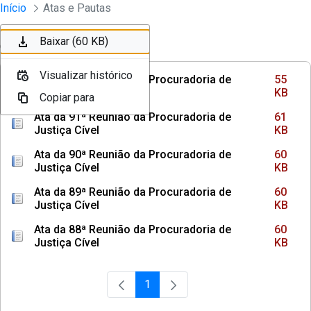
Instrumentos Jurídicos
Início
Atas e Pautas
Pular para o Conteúdo principal
Baixar (55 KB)
Baixar (61 KB)
Baixar (60 KB)
Ordenar
Filtro
Visualizar histórico
Visualizar histórico
Visualizar histórico
Ata da 92ª Reunião da Procuradoria de
55
Justiça Cível
KB
Copiar para
Copiar para
Copiar para
Ata da 91ª Reunião da Procuradoria de
61
Justiça Cível
KB
Ata da 90ª Reunião da Procuradoria de
60
Justiça Cível
KB
Ata da 89ª Reunião da Procuradoria de
60
Justiça Cível
KB
Ata da 88ª Reunião da Procuradoria de
60
Justiça Cível
KB
1
Página