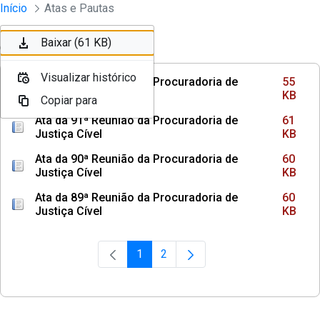
Instrumentos Jurídicos
Início
Atas e Pautas
Pular para o Conteúdo principal
Baixar (55 KB)
Baixar (61 KB)
Ordenar
Filtro
Visualizar histórico
Visualizar histórico
Ata da 92ª Reunião da Procuradoria de
55
Justiça Cível
KB
Copiar para
Copiar para
Ata da 91ª Reunião da Procuradoria de
61
Justiça Cível
KB
Ata da 90ª Reunião da Procuradoria de
60
Justiça Cível
KB
Ata da 89ª Reunião da Procuradoria de
60
Justiça Cível
KB
1
2
Página
Página