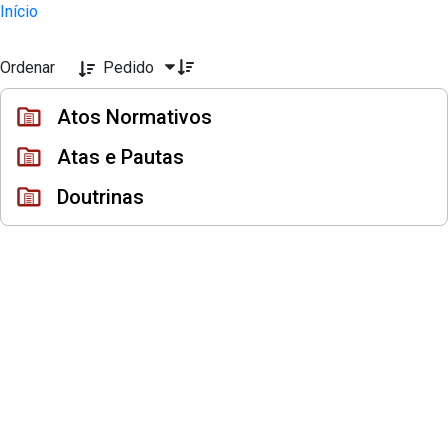
Instrumentos Jurídicos - Escola Super
Início
Pular para o Conteúdo principal
Ordenar
Pedido
Atos Normativos
Atas e Pautas
Doutrinas