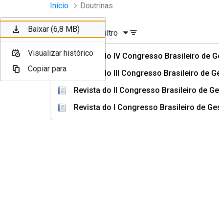
Instrumentos Jurídicos - Escola 
Início
Doutrinas
Pular para o Conteúdo principal
Baixar (6,8 MB)
Baixar (6,8 MB)
Ordenar
Filtro
Visualizar histórico
Visualizar histórico
Revista do IV Congresso Brasileiro de G
Copiar para
Copiar para
Revista do III Congresso Brasileiro de G
Revista do II Congresso Brasileiro de Ge
Revista do I Congresso Brasileiro de Ge