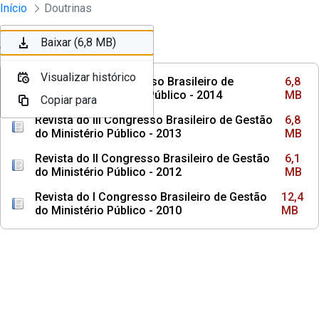
Instrumentos Jurídicos - Escola Super
Início
Doutrinas
Pular para o Conteúdo principal
Baixar (6,8 MB)
Baixar (6,8 MB)
Ordenar
Filtro
Visualizar histórico
Visualizar histórico
Revista do IV Congresso Brasileiro de
6,8
Gestão do Ministério Público - 2014
MB
Copiar para
Copiar para
Revista do III Congresso Brasileiro de Gestão
6,8
do Ministério Público - 2013
MB
Revista do II Congresso Brasileiro de Gestão
6,1
do Ministério Público - 2012
MB
Revista do I Congresso Brasileiro de Gestão
12,4
do Ministério Público - 2010
MB