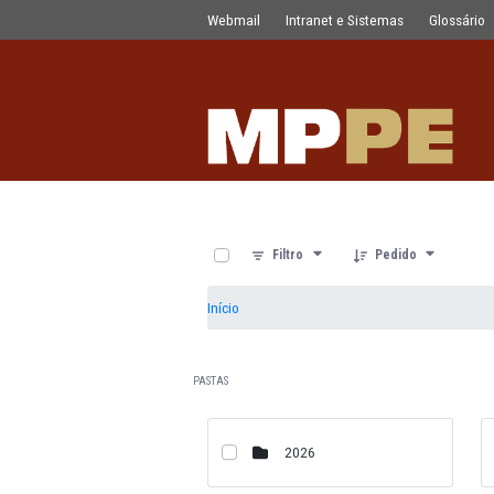
Documentos
Pular para o Conteúdo principal
Webmail
Intranet e Sistemas
0 de 14 Itens selecionados
Filtro
Pedido
Início
PASTAS