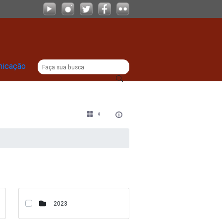
|
titucional
Comunicação