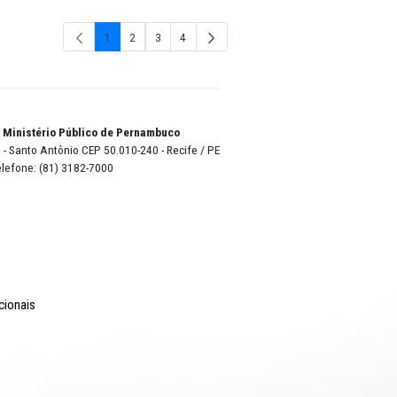
2024
2023
1
2
3
4
Página
Página
Página
Págin
o Lyra - Edifício Sede / Ministério Público de Pernambuco
erador Dom Pedro II, 473 - Santo Antônio CEP 50.010-240 - Recife / P
24.417.065/0001-03 / Telefone: (81) 3182-7000
Comunicação