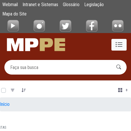
Documentos
Webmail
Intranet e Sistemas
Glossário
Legislação
Pular para o Conteúdo principal
Mapa do Site
0 de 14 Itens selecionados
Início
STAS