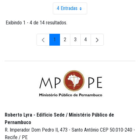
4 Entradas
Por página
Exibindo 1 - 4 de 14 resultados.
1
2
3
4
Página
Página
Página
Página
Roberto Lyra - Edifício Sede / Ministério Público de
Pernambuco
R. Imperador Dom Pedro II, 473 - Santo Antônio CEP 50.010-240 -
Recife / PE