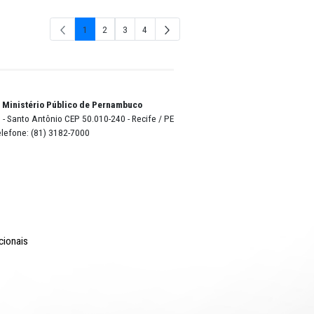
2024
2023
1
2
3
4
Página
Página
Página
Págin
o Lyra - Edifício Sede / Ministério Público de Pernambuco
erador Dom Pedro II, 473 - Santo Antônio CEP 50.010-240 - Recife / P
24.417.065/0001-03 / Telefone: (81) 3182-7000
Comunicação