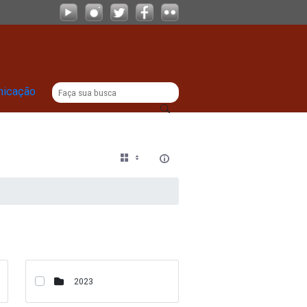
|
titucional
Comunicação