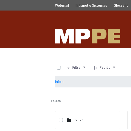
Documentos
Pular para o Conteúdo principal
Webmail
Intranet e Sistemas
0 de 14 Itens selecionados
Filtro
Pedido
Início
PASTAS