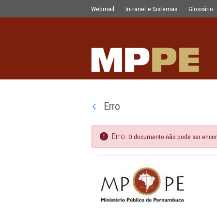
Documentos
Pular para o Conteúdo principal
Webmail
Intranet e Sistemas
Erro
Voltar
Erro:
O documento não pod