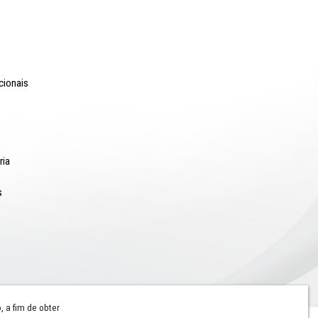
erador Dom Pedro II, 473 - Santo Antônio CEP 50.010-240 - Recife / P
24.417.065/0001-03 / Telefone: (81) 3182-7000
Comunicação
Notícias
Campanhas Institucionais
Publicações
Rádio MPPE
Reconhecimentos
Redes Sociais
Contatos Assessoria
Hotsites e Blogs
Galeria de Imagens
Hotsites e Blogs