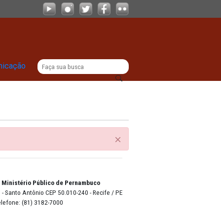
|
titucional
Comunicação
F
o Lyra - Edifício Sede / Ministério Público de Pernambuco