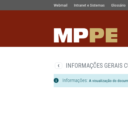
Documentos
Pular para o Conteúdo principal
Webmail
Intranet e Sistemas
INFORMAÇÕES GE
Informações:
A visualizaç