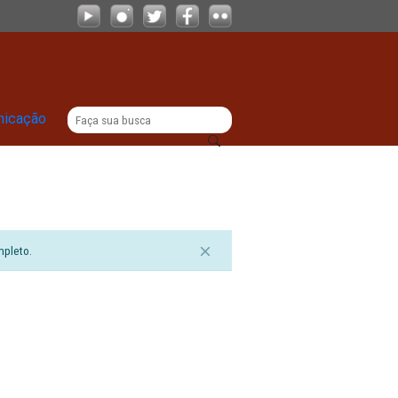
|
titucional
Comunicação
sualizar o documento completo.