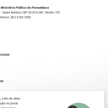
o Lyra - Edifício Sede / Ministério Público de Pernambuco
erador Dom Pedro II, 473 - Santo Antônio CEP 50.010-240 - Recife / P
24.417.065/0001-03 / Telefone: (81) 3182-7000
Comunicação
Notícias
Campanhas Institucionais