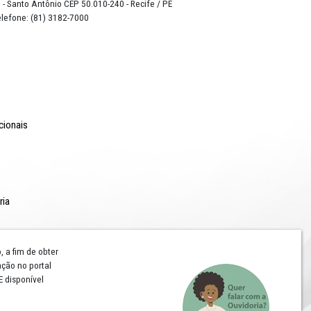
o Lyra - Edifício Sede / Ministério Público de Pernambuco
erador Dom Pedro II, 473 - Santo Antônio CEP 50.010-240 - Recife / P
24.417.065/0001-03 / Telefone: (81) 3182-7000
Comunicação
Notícias
Campanhas Institucionais
Publicações
Rádio MPPE
Reconhecimentos