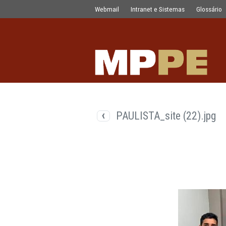
Documentos
Pular para o Conteúdo principal
Webmail
Intranet e Sistemas
PAULISTA_site (2