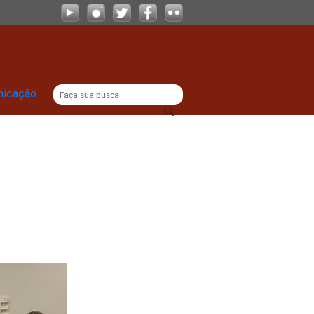
|
titucional
Comunicação