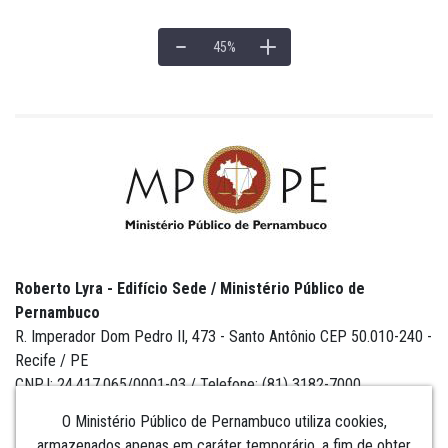
45
%
Roberto Lyra - Edifício Sede / Ministério Público de
Pernambuco
R. Imperador Dom Pedro II, 473 - Santo Antônio CEP 50.010-240 -
Recife / PE
CNPJ: 24.417.065/0001-03 / Telefone: (81) 3182-7000
O Ministério Público de Pernambuco utiliza cookies,
armazenados apenas em caráter temporário, a fim de obter