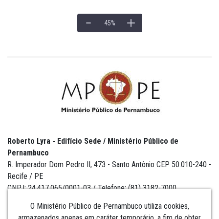
45
%
Roberto Lyra - Edifício Sede / Ministério Público de
Pernambuco
R. Imperador Dom Pedro II, 473 - Santo Antônio CEP 50.010-240 -
Recife / PE
CNPJ: 24.417.065/0001-03 / Telefone: (81) 3182-7000
O Ministério Público de Pernambuco utiliza cookies,
armazenados apenas em caráter temporário, a fim de obter