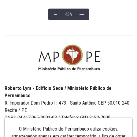
45
%
Roberto Lyra - Edifício Sede / Ministério Público de
Pernambuco
R. Imperador Dom Pedro II, 473 - Santo Antônio CEP 50.010-240 -
Recife / PE
CNPJ: 24.417.065/0001-03 / Telefone: (81) 3182-7000
O Ministério Público de Pernambuco utiliza cookies,
armazenados apenas em caráter temporário, a fim de obter