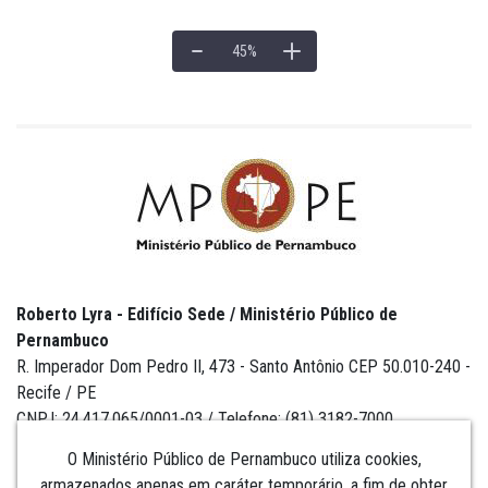
45
%
Roberto Lyra - Edifício Sede / Ministério Público de
Pernambuco
R. Imperador Dom Pedro II, 473 - Santo Antônio CEP 50.010-240 -
Recife / PE
CNPJ: 24.417.065/0001-03 / Telefone: (81) 3182-7000
O Ministério Público de Pernambuco utiliza cookies,
armazenados apenas em caráter temporário, a fim de obter