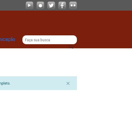
|
titucional
Comunicação
sualizar o documento completo.