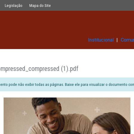
Glossário
Legislação
Mapa do Site
Ins
UE _compressed_compressed (1).pdf
ão do documento pode não exibir todas as páginas. Baixe ele para vi