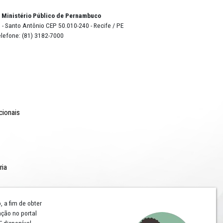
o Lyra - Edifício Sede / Ministério Público de Pernambuco
erador Dom Pedro II, 473 - Santo Antônio CEP 50.010-240 - Recife / P
24.417.065/0001-03 / Telefone: (81) 3182-7000
Comunicação
Notícias
Campanhas Institucionais