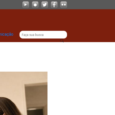
|
titucional
Comunicação