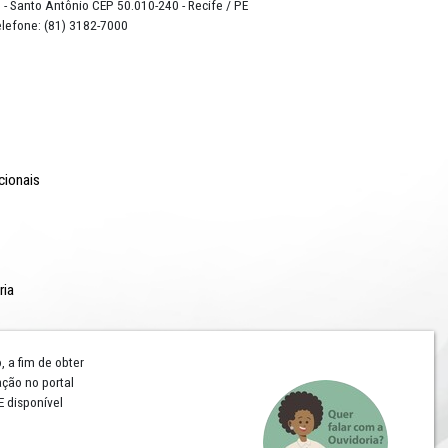
o Lyra - Edifício Sede / Ministério Público de Pernambuco
erador Dom Pedro II, 473 - Santo Antônio CEP 50.010-240 - Recife / P
24.417.065/0001-03 / Telefone: (81) 3182-7000
Comunicação
Notícias
Campanhas Institucionais
Publicações
Rádio MPPE
Reconhecimentos