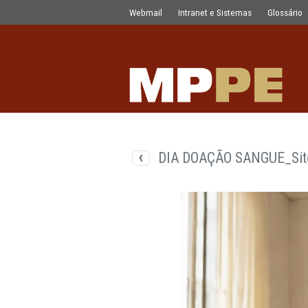
Documentos
Pular para o Conteúdo principal
Webmail
Intranet e Sistemas
DIA DOAÇÃO SANG