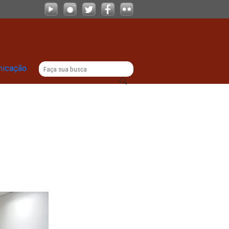
|
titucional
Comunicação