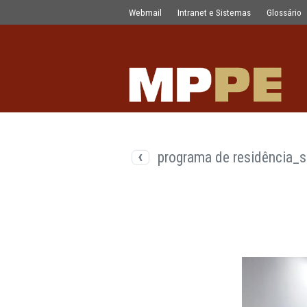
Documentos
Pular para o Conteúdo principal
Webmail
Intranet e Sistemas
programa de resid