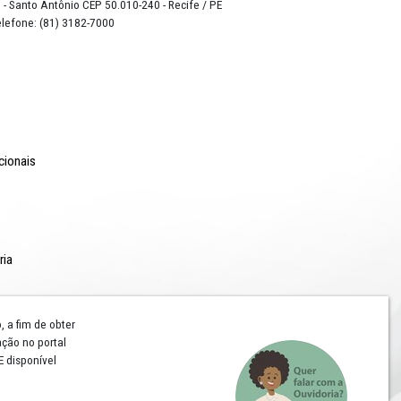
o Lyra - Edifício Sede / Ministério Público de Pernambuco
erador Dom Pedro II, 473 - Santo Antônio CEP 50.010-240 - Recife / P
24.417.065/0001-03 / Telefone: (81) 3182-7000
Comunicação
Notícias
Campanhas Institucionais
Publicações
Rádio MPPE
Reconhecimentos