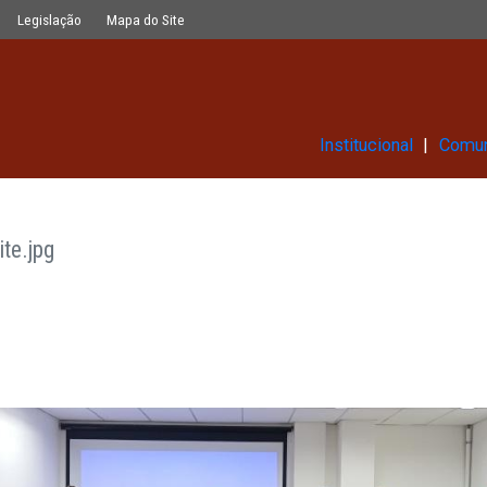
Glossário
Legislação
Mapa do Site
Ins
ência_site.jpg