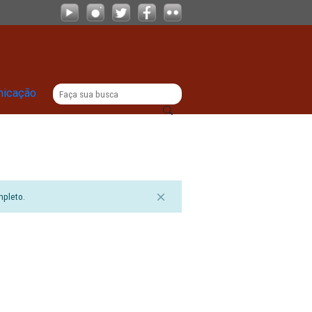
|
titucional
Comunicação
sualizar o documento completo.