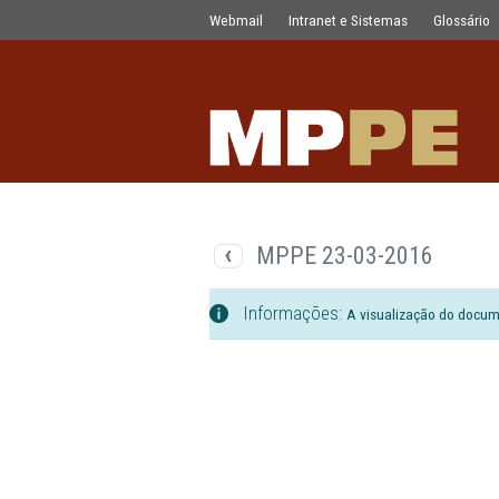
Documentos
Pular para o Conteúdo principal
Webmail
Intranet e Sistemas
MPPE 23-03-201
Informações:
A visualizaç