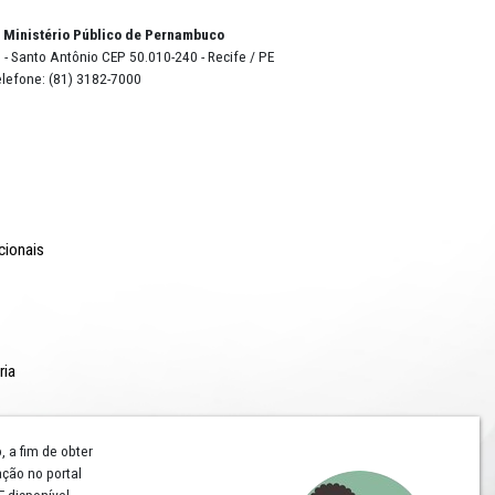
o Lyra - Edifício Sede / Ministério Público de Pernambuco
erador Dom Pedro II, 473 - Santo Antônio CEP 50.010-240 - Recife / P
24.417.065/0001-03 / Telefone: (81) 3182-7000
Comunicação
Notícias
Campanhas Institucionais