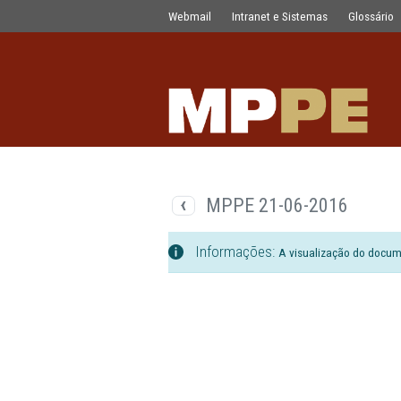
Documentos
Pular para o Conteúdo principal
Webmail
Intranet e Sistemas
MPPE 21-06-201
Informações:
A visualizaç