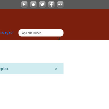
|
titucional
Comunicação
sualizar o documento completo.