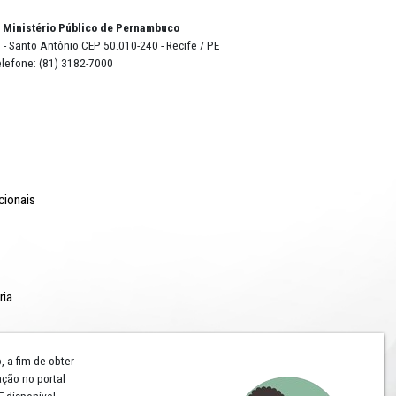
o Lyra - Edifício Sede / Ministério Público de Pernambuco
erador Dom Pedro II, 473 - Santo Antônio CEP 50.010-240 - Recife / P
24.417.065/0001-03 / Telefone: (81) 3182-7000
Comunicação
Notícias
Campanhas Institucionais