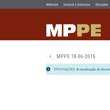
Documentos
Pular para o Conteúdo principal
Webmail
Intranet e Sistemas
MPPE 18-06-201
Informações:
A visualizaç