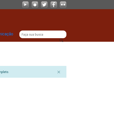
|
titucional
Comunicação
sualizar o documento completo.