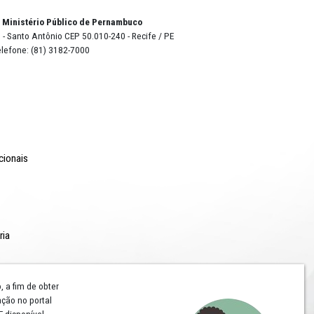
o Lyra - Edifício Sede / Ministério Público de Pernambuco
erador Dom Pedro II, 473 - Santo Antônio CEP 50.010-240 - Recife / P
24.417.065/0001-03 / Telefone: (81) 3182-7000
Comunicação
Notícias
Campanhas Institucionais