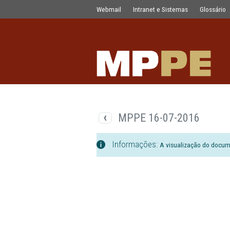
Documentos
Pular para o Conteúdo principal
Webmail
Intranet e Sistemas
MPPE 16-07-201
Informações:
A visualizaç