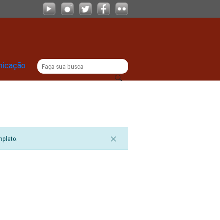
|
titucional
Comunicação
sualizar o documento completo.