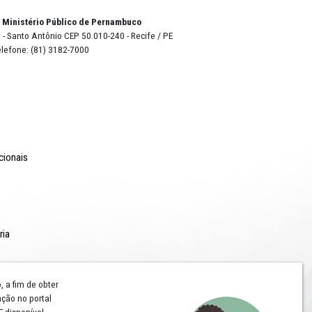
o Lyra - Edifício Sede / Ministério Público de Pernambuco
erador Dom Pedro II, 473 - Santo Antônio CEP 50.010-240 - Recife / P
24.417.065/0001-03 / Telefone: (81) 3182-7000
Comunicação
Notícias
Campanhas Institucionais