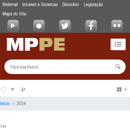
Documentos
Webmail
Intranet e Sistemas
Glossário
Legislação
Pular para o Conteúdo principal
Mapa do Site
0 de 12 Itens selecionados
Início
2024
STAS