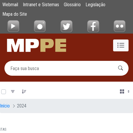
Documentos
Webmail
Intranet e Sistemas
Glossário
Legislação
Pular para o Conteúdo principal
Mapa do Site
0 de 12 Itens selecionados
Início
2024
STAS